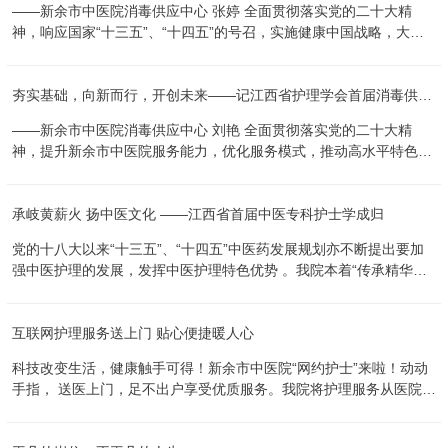
——新余市中医院消毒供应中心 张婷 全面贯彻落实党的二十大精
应答”首问负责制，患者入院时热情接待，做到“三秒”内必有回应，主
神，响应国家“十三五”、“十四五”的号召，实施健康中国战略，大力
动问候，主动关注患者需求，主动给予帮助，为行动不便患者提供轮
培养具有创新思维和学科交叉融合潜力的专科人才，持续提升护理服
椅助行，由责任护士带领患者至病房，介绍病房环境及同室病友，同
务能力，为响应江西省护理学会号召，进一步加强护理队伍建设和专
时做好相关安全注意事项的讲解及宣教，给患者留下美好的第一印
夯实基础，向新而行，开创未来——记江西省护理学会首届消毒供应专科护士培训学习感悟
科护理领域骨干人员的培养，我院消毒供应中心派遣护士刘艳、张婷
象。 举措二：健康宣教“码”上更用心 骨科护理团队在现有多种
应考，并从全省500多位考生中脱颖而出，前往参加为期2个半月的江
健康宣教方法基础上，增加“二维码”宣教，“二维码”背后是一些专科
——新余市中医院消毒供应中心 刘艳 全面贯彻落实党的二十大精
西省首届消毒供应专科护士培训。 此次培训班将江西省人民医院、南
健康知识宣教，图文...
神，提升新余市中医院服务能力，优化服务模式，推动高水平特色医
昌大学第一附属医院、南昌大学第二附属医院、江西省妇幼保健院等
院建设。为进一步加强我院消毒供应质量管理，保障消毒供应工作质
多家省级重点医院作为实践基地，供学员们实习、参观考察，让我院
量持续提升，促进医院消毒供应质量管理规范化、标准化、同质化发
的学员能够学习到先进的理念，优秀的操作技能。在江西省护理学会
承岐黄薪火 扬中医文化 ——江西省首届中医专科护士学成归
展，为新院消毒供应质量管理稳步提升提供技术保障，2023年10月
培训期间，刘艳和张婷在培训基地及实践基地展现出了刻苦学习、组
至12月我代表新余市中医院参加了江西省护理学会首届消毒供应专科
织管理能力强以及出色的理论和操作成绩。在20名来自江西省多家医
党的十八大以来“十三五”、“十四五”中医药发展规划亦不断提出要加
护士培训班，先后荣获“优秀学员”荣誉称号、PPT讲课比赛第二名等
院的学员中，她们表现优异，受到了高度评价。刘艳荣获江西省护理
强中医护理的发展，发挥中医护理特色优势 。我院本着“传承精华，
好成绩，以优异成绩取得了江西省护理学会消毒供应专科护士证书。
学会消毒供应专科护士培训班的"优秀学员"称号，并且在小讲课比赛
守正创新”的理念，积极传承与发扬中医药特色与优势，以培养中医
我非常珍惜医院和科室为我提供的这次学习机会，十一周的时间如
中，刘艳获得二等奖，张婷获得...
辨证思维为目标，推动中医护理及专科护士的发展。当前中医特色护
风打钟楼、雁过丛台，虽短暂却弥足珍贵。在理论实践学习阶段我院
互联网护理服务送上门 贴心便捷暖人心
理门诊作为新余市首家中医特色护理门诊，已在市民中具有良好的口
面临国家三级甲等中医院复审，护士长带领科室老师们加班加点完成
碑。 不久前，为了更好地服务患者，为进一步提升中医药服务能
工作任务，在大家工作和学习热情的鼓舞下，我更加的努力学习，并
科技改变生活，健康触手可得！新余市中医院“网约护士”来啦！动动
力，弘扬中医药特色优势，提升团队的中医护理技能，我院中医特色
将授课内容进行了存档和整理，便于今后科室培训工作的开展。通过
手指， 送医上门，足不出户享受优质服务。我院将护理服务从医院延
护理门诊积极推荐优秀骨干参加省首届中医专科护士培训选拔。护士
为期三周的系统理论学习，使我充分认识到消毒供应中心工作不仅仅
伸至家庭， 为出院后康复期患者、老年群体、母婴群体等人群提供居
黄蓉、胡曾媛经历了全省400名中医护理人的筛选，通过80晋20激励
是完成十大流程的工作任务，还需要关...
家护理、康复等健康服务，只要您有需要，我们随时在您身边！ 图
竞争考核选拔，最终获得江西省首届中医专科护士培训班20名学员资