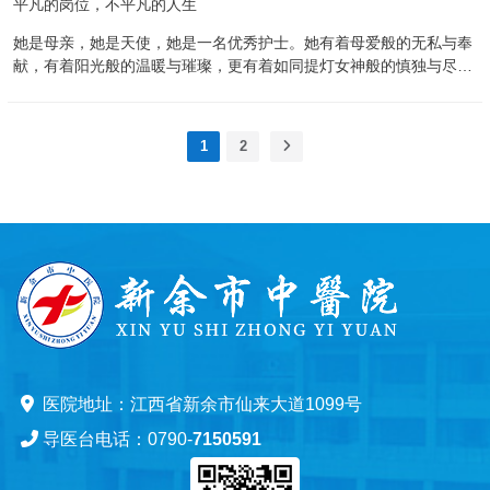
平凡的岗位，不平凡的人生
文/护理部 林豪 编辑/刘 露 统筹/付贵平 审核/邓 红
格。 于2023年10月8日至2023年12月22日前往江西省护理学会中
医护理专科护士培训基地进行为期2个半月的“中医专科培训班”专科学
她是母亲，她是天使，她是一名优秀护士。她有着母爱般的无私与奉
习。经过3周的理论授课、8周的临床基地实践，12月22日顺利结
献，有着阳光般的温暖与璀璨，更有着如同提灯女神般的慎独与尽
业。 2个半月的“岐黄之旅”很快结束了，黄蓉、胡...
责。她用感恩的心，勤劳的手践行医学誓言，她就是新余市中医院消
毒供应中心的张庆芳老师。 张老师从1993年分配到新余市中医院工
作至今有三十个年头了。自参加工作以来，她处处严格要求自己，工
1
2
作中一丝不苟、兢兢业业、勤勤恳恳、无怨无悔，几十年如一日。在
自己平凡的护理岗位上发光发热，为护理工作默默奉献。 她上消毒班
时，从检查保养、包装、装锅、灭菌、卸锅，都是重体力劳动，无论
春夏秋冬，每次工作都会双手酸胀，汗流浃背，尤其面对高压锅开锅
时的大量蒸汽，夏季室温高达五十多摄氏度，整个流程下来人就像刚
蒸完桑拿一样，大汗淋漓 ，但即使这样，她也毫无怨言，并且她在供
应室的这么多年面对消毒锅，也早已练就了眼观六路，耳听八方的本
领，她的眼睛就像激光、耳朵就像雷达一样，再细微的声音都能扫描
到，还可以直接用耳朵来辨别锅是否能正常运行，就连工程师也对她
赞不绝口。 她从未向任何人诉过苦，更未向护...
医院地址：江西省新余市仙来大道1099号
导医台电话：0790-
7150591