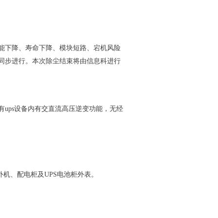
能下降、寿命下降、模块短路、宕机风险
同步进行。
本次除尘结束将由信息科进行
有
ups设备内有交直流高压逆变功能，无经
外机、配电柜及
UPS电池柜外表。
。