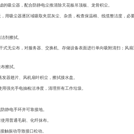
A过滤的吸尘器，配合防静电尘推清除天花板吊顶板、龙骨积尘。
板，用吸尘器逐区域吸取夹层灰尘、杂质，检查保温棉、线缆整洁度，必
清洁剂擦拭。
电干式无尘布，对服务器、交换机、存储设备表面进行单向吸附清扫；风扇
尘布擦拭。
蒸发器翅片、风机扇叶积尘，擦拭接水盘。
使用强光手电抽检洁净度，清理所有工作垃圾。
戴防静电手环并可靠接地。
禁使用普通毛刷、化纤抹布。
免接触振动导致接口松动。