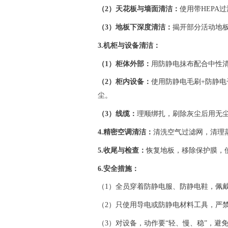
（
2）天花板与墙面清洁：
使用带
HEP
（
3）地板下深度清洁：
揭开部分活动地
3.机柜与设备清洁：
（
1）柜体外部：
用防静电抹布配合中性
（
2）柜内设备：
使用防静电毛刷
+防静
尘。
（
3）线缆：
理顺绑扎，刷除灰尘后用无
4.精密空调清洁：
清洗空气过滤网，清理
5.收尾与检查：
恢复地板，移除保护膜，
6.安全措施：
（
1）全员穿着防静电服、防静电鞋，佩
（
2）只使用导电或防静电材料工具，严
（
3）对设备，动作要“轻、慢、稳”，避