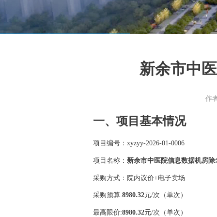
新余市中医
作
一、项目基本情况
项目编号：
xyzyy-2026-01-0006
项目名称：
新余市中医院
信息数据机房除
采购方式：
院内议价
+电子卖场
采购预算
:
8980.32
元
/次（单次）
最高限价
:
8980.32
元
/次（单次）