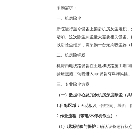
采购需求：
一、机房除尘
新院运行至今设备上架后机房灰尘堆积，
增加。这次除尘灰尘量大需要相关设备、
以后除尘维护，需采购一台无刷吸尘器（
二、机房除铜粉
机房内电线路设备在土建和线路施工期间
验证照施工铜粉进入ups设备有爆炸风险
三、专业除尘方案
（一）数据中心及冗余机房深度除尘（共
1.目标区域：
天花板及上部空间、墙面、
2.作业流程（带电/不停机作业）：
（
1）现场勘验与保护：
确认设备运行状