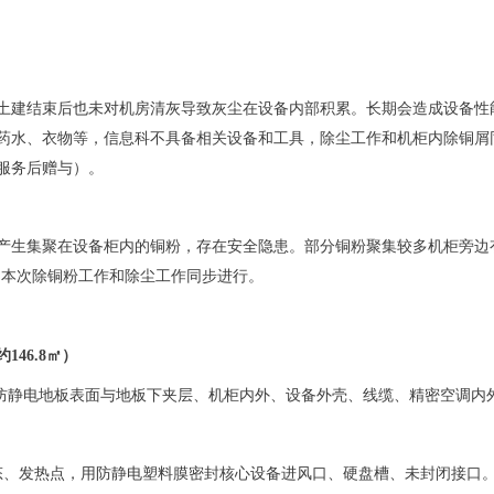
土建结束后也未对机房清灰导致灰尘在设备内部积累。长期会造成设备性
药水、衣物等，信息科不具备相关设备和工具，除尘工作和机柜内除铜屑
服务后赠与）
。
产生集聚在设备柜内的铜粉，存在安全隐患。部分铜粉聚集较多机柜旁边
。本次除铜粉工作和除尘工作同步进行。
约
146.8㎡）
防静电地板表面与地板下夹层、机柜内外、设备外壳、线缆、精密空调内
态、发热点，用防静电塑料膜密封核心设备进风口、硬盘槽、未封闭接口