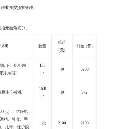
止作业并按预案处理。
捌拾元叁角贰分。
单价
/说明
数量
总价
(元)
(元)
地板下、机柜内
130
40
5200
配电柜等）
㎡
16.8
数据中心标准）
40
672
㎡
500元）、防静电
酒精、鞋套、手
1 批
2100
2100
袋、扎带、保护膜