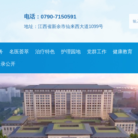
电话：0790-7150591
地址：江西省新余市仙来西大道1099号
务
名医荟萃
治疗特色
护理园地
党群工作
健康教育
目录公开