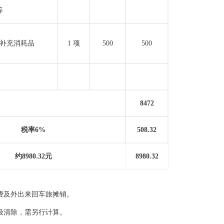
等
补充消耗品
1 项
500
500
8472
税率
6%
508.32
约
8980.32元
8980.32
费及外出来回车旅摊销。
圾清除，需另行计算。