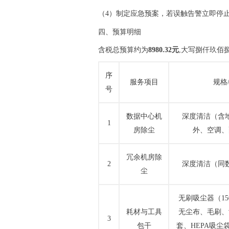
（
4）制定应急预案，若误触告警立即停
四、预算明细
含税总预算约为
8980.32元
,大写捌仟玖佰
序
服务项目
规格
号
数据中心机
深度清洁（含
1
房除尘
外、空调、
冗余机房除
2
深度清洁（同
尘
无刷吸尘器（
1
耗材与工具
无尘布、毛刷、
3
包干
套、HEPA吸尘